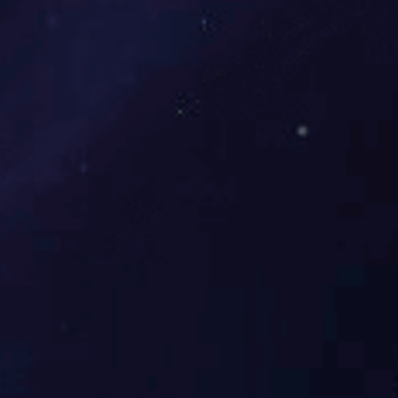
0
GMU-65
工中心
五轴联动加工中心
五轴