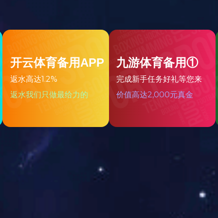
0
GMU-65
中心
五轴联动加工中心
五