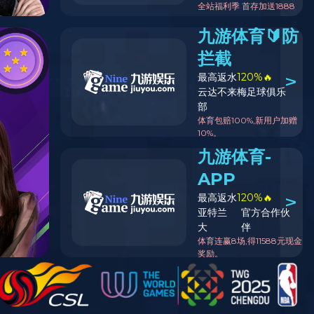
速石墨加工中心以及核心零部件等