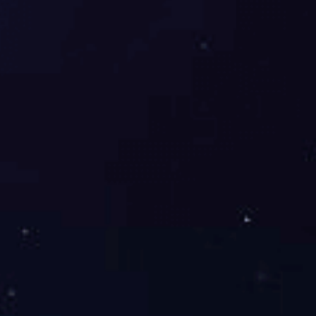
GMU-85
GMU-400E
联动加工中心
五轴联动加工中心