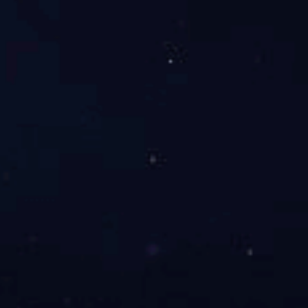
奔驰件
液压泵零件
模具行业
精密零件