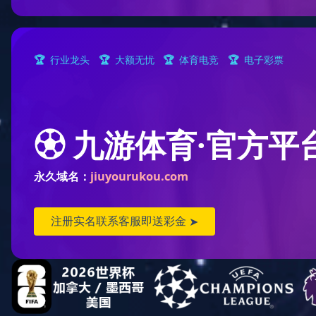
公司生产的主要产品包括：五轴